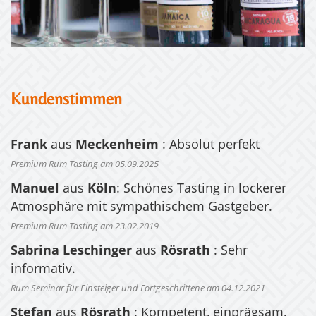
Kundenstimmen
Frank
aus
Meckenheim
: Absolut perfekt
Premium Rum Tasting am 05.09.2025
Manuel
aus
Köln
: Schönes Tasting in lockerer
Atmosphäre mit sympathischem Gastgeber.
Premium Rum Tasting am 23.02.2019
Sabrina Leschinger
aus
Rösrath
: Sehr
informativ.
Rum Seminar für Einsteiger und Fortgeschrittene am 04.12.2021
Stefan
aus
Rösrath
: Kompetent, einprägsam,